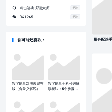

点击咨询济谦大师
复制

B41945
复制
量身配选手
你可能还喜欢：
数字能量对照表完整
数字能量手机号码解
版（含象义解说）
读秘诀：5个步骤教
你精准预测人生运
势！