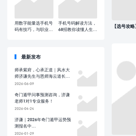
用数字能量选手机号
手机号码解读方法，
【选号攻略
码有技巧，与职业匹
68招教你读懂人生运
配才能选到心仪号
势！
码！
最新发布
师承紫府，心承正道｜风水大
师济谦先生与恩师海云道长的
结缘之路!
2026-06-09
奇门遁甲问事预测咨询，济谦
老师1对1专业服务！
2026-04-24
济谦｜2026年奇门遁甲运势预
测报名中…
2026-01-29