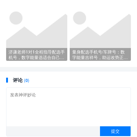
济谦老师1对1全程指导配选手
量身配选手机号/车牌号：数
机号，数字能量选适合自己的
字能量吉祥号，助运改势正当
专属吉祥号码！
时！
评论
(0)