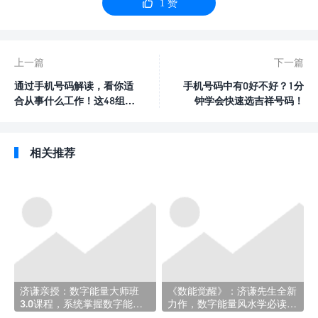

1
赞
上一篇
下一篇
通过手机号码解读，看你适
手机号码中有0好不好？1分
合从事什么工作！这48组财
钟学会快速选吉祥号码！
富数字看你有没有？
相关推荐
济谦亲授：数字能量大师班
《数能觉醒》：济谦先生全新
3.0课程，系统掌握数字能量
力作，数字能量风水学必读指
核心技法！
南——重磅推荐！