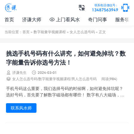

联系电话/微信号：

13487563949
首页
济谦大师
上门看风水
奇门问事
服务项

当前位置：
首页
»
数字能量学视频课程
»
女人怎么选号码
» 正文
挑选手机号码有什么讲究，如何避免掉坑？数
字能量告诉你选号方法！


济谦先生
2024-03-01

女人怎么选号码
/
数字能量学视频课程
/
男人怎么选号码
阅读(984)
手机号码这么重要，我们选择号码的时候啊，如何避免掉坑呢？
选好号码，首先要了解数字磁场都有哪些！ 数字有八大磁场，都
是两两组合，共八八六十四组数字，正好对应了卦...
联系风水师