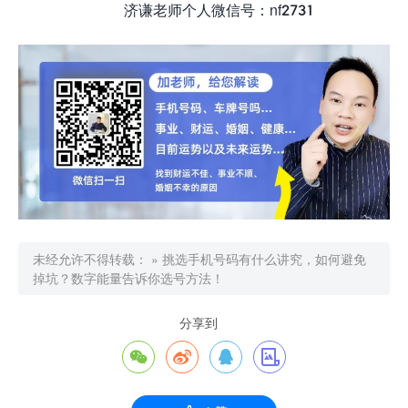
济谦老师个人微信号：nf2731
未经允许不得转载：
»
挑选手机号码有什么讲究，如何避免
掉坑？数字能量告诉你选号方法！
分享到



