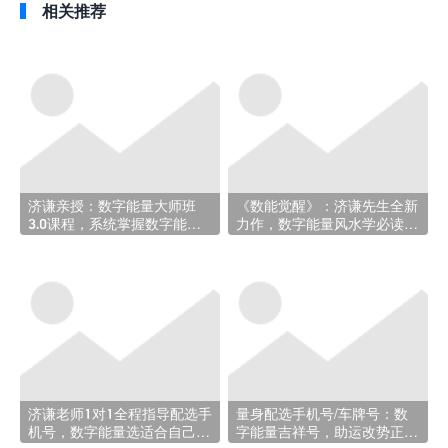
相关推荐
济谦亲授：数字能量大师班
《数能觉醒》：济谦先生全新
3.0课程，系统掌握数字能量
力作，数字能量风水学必读指
核心技法！
南——重磅推荐！
济谦老师1对1全程指导配选手
量身配选手机号/车牌号：数
机号，数字能量选适合自己的
字能量吉祥号，助运改势正当