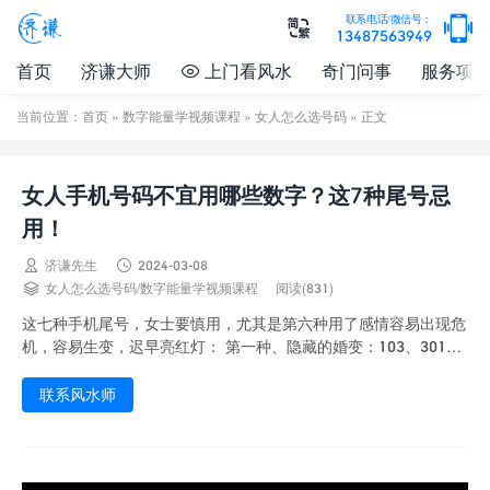

联系电话/微信号：

13487563949
首页
济谦大师
上门看风水
奇门问事
服务项

当前位置：
首页
»
数字能量学视频课程
»
女人怎么选号码
» 正文
女人手机号码不宜用哪些数字？这7种尾号忌
用！


济谦先生
2024-03-08

女人怎么选号码
/
数字能量学视频课程
阅读(831)
这七种手机尾号，女士要慎用，尤其是第六种用了感情容易出现危
机，容易生变，迟早亮红灯： 第一种、隐藏的婚变：103、301、
806、608这样的尾号，会让人暗中对...
联系风水师