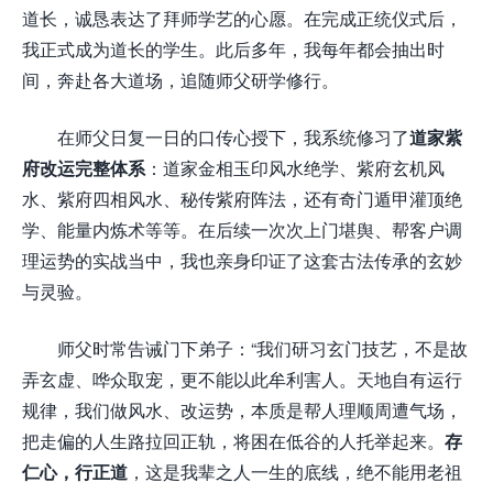
道长，诚恳表达了拜师学艺的心愿。在完成正统仪式后，
我正式成为道长的学生。此后多年，我每年都会抽出时
间，奔赴各大道场，追随师父研学修行。
在师父日复一日的口传心授下，我系统修习了
道家紫
府改运完整体系
：道家金相玉印风水绝学、紫府玄机风
水、紫府四相风水、秘传紫府阵法，还有奇门遁甲灌顶绝
学、能量内炼术等等。在后续一次次上门堪舆、帮客户调
理运势的实战当中，我也亲身印证了这套古法传承的玄妙
与灵验。
师父时常告诫门下弟子：“我们研习玄门技艺，不是故
弄玄虚、哗众取宠，更不能以此牟利害人。天地自有运行
规律，我们做风水、改运势，本质是帮人理顺周遭气场，
把走偏的人生路拉回正轨，将困在低谷的人托举起来。
存
仁心，行正道
，这是我辈之人一生的底线，绝不能用老祖