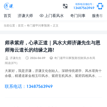

联系电话/微信号：

13487563949
首页
济谦大师
上门看风水
奇门问事
服务项

当前位置：
首页
»
奇门遁甲问事预测
» 正文
师承紫府，心承正道｜风水大师济谦先生与恩
师海云道长的结缘之路!



济谦先生
2026-06-09
奇门遁甲问事预测
/
招财风水布局
阅读(271)
大家好，我是济谦，济谦文化创始人。深耕传统易学、风水堪舆十
余载，精通道家金相玉印风水、紫府玄机风水、紫府四相风水、金
锁玉关、奇门遁甲、道家阵法，以及数字能量改运...
联系电话：13487563949