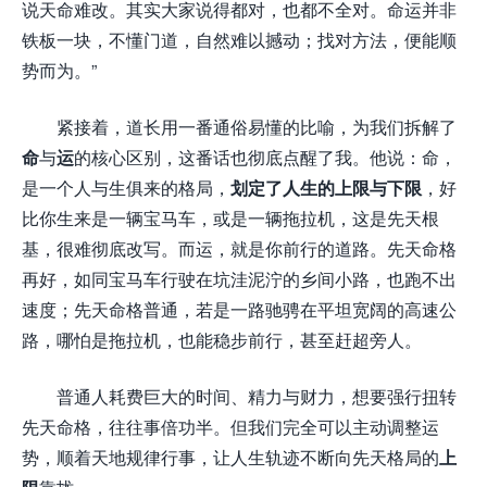
说天命难改。其实大家说得都对，也都不全对。命运并非
铁板一块，不懂门道，自然难以撼动；找对方法，便能顺
势而为。”
紧接着，道长用一番通俗易懂的比喻，为我们拆解了
命
与
运
的核心区别，这番话也彻底点醒了我。他说：命，
是一个人与生俱来的格局，
划定了人生的上限与下限
，好
比你生来是一辆宝马车，或是一辆拖拉机，这是先天根
基，很难彻底改写。而运，就是你前行的道路。先天命格
再好，如同宝马车行驶在坑洼泥泞的乡间小路，也跑不出
速度；先天命格普通，若是一路驰骋在平坦宽阔的高速公
路，哪怕是拖拉机，也能稳步前行，甚至赶超旁人。
普通人耗费巨大的时间、精力与财力，想要强行扭转
先天命格，往往事倍功半。但我们完全可以主动调整运
势，顺着天地规律行事，让人生轨迹不断向先天格局的
上