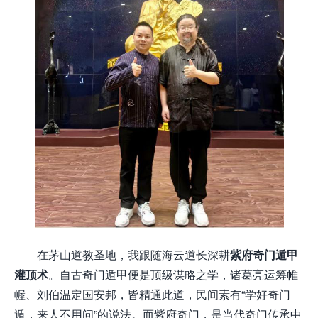
在茅山道教圣地，我跟随海云道长深耕
紫府奇门遁甲
灌顶术
。自古奇门遁甲便是顶级谋略之学，诸葛亮运筹帷
幄、刘伯温定国安邦，皆精通此道，民间素有“学好奇门
遁，来人不用问”的说法。而紫府奇门，是当代奇门传承中