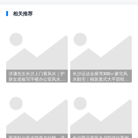
相关推荐
济谦先生长沙上门看风水｜护
长沙运达会展湾300㎡豪宅风
肤女老板写字楼办公室风水勘
水勘宅｜精装复式大平层暗藏
测，布局旺财避漏财
玄机，入住前布局好风水少踩
百万大坑！
家居灶台风水隐患与化解，济
长沙商品房风水户型优化案例