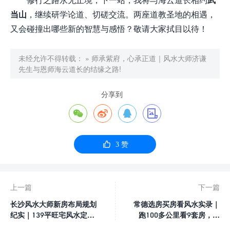
当山
，继续研学论道、切磋交流。两座道教圣地的相遇，
又会碰撞出哪些新的智慧与感悟？敬请大家拭目以待！
未经允许不得转载：
»
师承紫府，心承正道｜风水大师济谦
先生与恩师海云道长的结缘之路!
分享到





3
赞
上一篇
下一篇
长沙风水大师新房布局规划
常德选房买房看风水实录｜
纪实｜139平旺宅风水定
跑100多公里看9套房，帮
制，招财旺事业!
退休老两口挑到养老好宅！