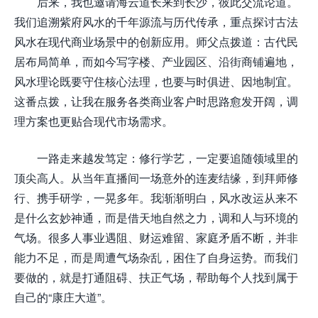
后来，我也邀请海云道长来到长沙，彼此交流论道。
我们追溯紫府风水的千年源流与历代传承，重点探讨古法
风水在现代商业场景中的创新应用。师父点拨道：古代民
居布局简单，而如今写字楼、产业园区、沿街商铺遍地，
风水理论既要守住核心法理，也要与时俱进、因地制宜。
这番点拨，让我在服务各类商业客户时思路愈发开阔，调
理方案也更贴合现代市场需求。
一路走来越发笃定：修行学艺，一定要追随领域里的
顶尖高人。从当年直播间一场意外的连麦结缘，到拜师修
行、携手研学，一晃多年。我渐渐明白，风水改运从来不
是什么玄妙神通，而是借天地自然之力，调和人与环境的
气场。很多人事业遇阻、财运难留、家庭矛盾不断，并非
能力不足，而是周遭气场杂乱，困住了自身运势。而我们
要做的，就是打通阻碍、扶正气场，帮助每个人找到属于
自己的“康庄大道”。