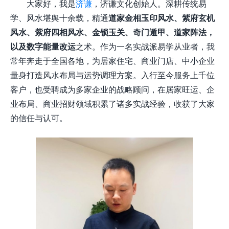
大家好，我是
济谦
，济谦文化创始人。深耕传统易
学、风水堪舆十余载，精通
道家金相玉印风水、紫府玄机
风水、紫府四相风水、金锁玉关、奇门遁甲、道家阵法，
以及数字能量改运
之术。作为一名实战派易学从业者，我
常年奔走于全国各地，为居家住宅、商业门店、中小企业
量身打造风水布局与运势调理方案。入行至今服务上千位
客户，也受聘成为多家企业的战略顾问，在居家旺运、企
业布局、商业招财领域积累了诸多实战经验，收获了大家
的信任与认可。