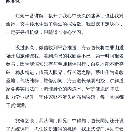
限
靠拢。
短短一番讲解，拨开了我心中长久的迷雾，也让我对
命运、玄学传承生出了强烈的探索欲。我默默下定决心，
一定要寻得机缘，跟随道长潜心学习。
没过多久，微信收到平台推送：海云道长将在
茅山道
场
开启旅修课程。看到消息的我欣喜不已，第一时间报名
参与，因为我深知只有与明师相伴同行，自身才能不断突
破、稳步精进，借高人眼界，行长远之路。茅山作为道教
圣地，气场纯粹，旅修期间，海云道长倾囊相授，讲解道
家各类实用法门：调理身心的内炼术、守护健康的阵法、
助力学业提升、守住家财不流失的布局诀窍，每一堂课都
干货满满。
旅修之余，我从同门师兄口中得知，道长同期还开设
了系统课程。抓住这份难得的机缘，我正式登门拜见海云