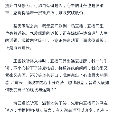
提升自身修为，可独自钻研越久，心中的迷茫也越发浓
重，总觉得隔着一层窗户纸，难以突破瓶颈。
某天闲暇之余，我无意间刷到一场直播，直播间里一
位身着道袍、气质儒雅的道长，正在娓娓讲述命运与人生
的话题。我被内容吸引，下意识停留观看，而这位道长，
正是海云道长。
正当我听得入神时，直播间弹出连麦提醒，我一时手
误，不小心按下了连麦按钮。接通连线的瞬间，我心里又
紧张又忐忑。还没等道长开口，我便说出了心底最大的困
惑：“道长，我现在内心十分迷茫，想请教您，普通人该如
何改变自己的现状与运势？”
海云道长听完，温和地笑了笑，先看向直播间的网友
说道：“刚刚很多朋友留言，有人说命运可以改变，也有人