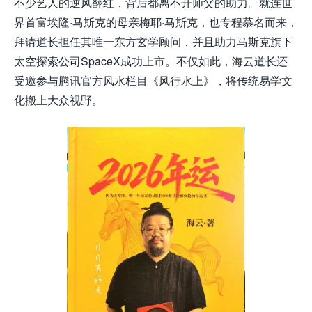
不少艺人的逆风翻红，背后都离不开师父的助力。就连世
界首富埃隆·马斯克的母亲梅耶·马斯克，也专程慕名而来，
拜请道长担任其唯一东方玄学顾问，并且助力马斯克旗下
太空探索公司SpaceX成功上市。不仅如此，海云道长还
受邀参与腾讯官方风水栏目《风行水上》，将传统易学文
化搬上大众视野。