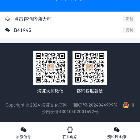

点击咨询济谦大师
复制

B41945
复制
济谦大师微信
咨询客服微信
Copyright © 2024 济谦文化官网
湘ICP备2024044999号
湘
公网安备43010402001692号



加微信号
联系电话
预约风水师