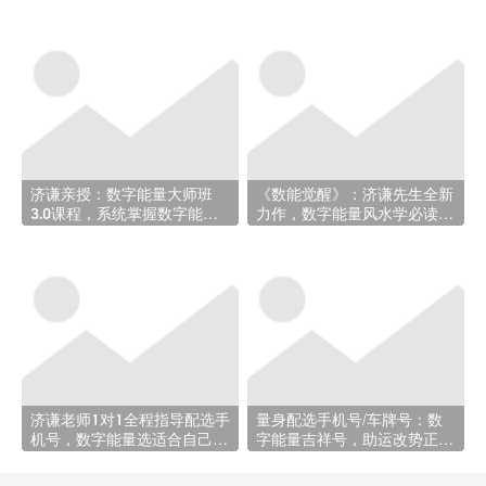
济谦亲授：数字能量大师班
《数能觉醒》：济谦先生全新
3.0课程，系统掌握数字能量
力作，数字能量风水学必读指
核心技法！
南——重磅推荐！
济谦老师1对1全程指导配选手
量身配选手机号/车牌号：数
机号，数字能量选适合自己的
字能量吉祥号，助运改势正当
专属吉祥号码！
时！