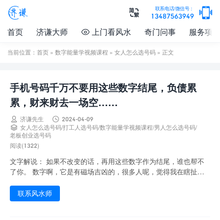

联系电话/微信号：

13487563949
首页
济谦大师
上门看风水
奇门问事
服务项

当前位置：
首页
»
数字能量学视频课程
»
女人怎么选号码
» 正文
手机号码千万不要用这些数字结尾，负债累
累，财来财去一场空……


济谦先生
2024-04-09

女人怎么选号码
/
打工人选号码
/
数字能量学视频课程
/
男人怎么选号码
/
老板创业选号码
阅读(1322)
文字解说： 如果不改变的话，再用这些数字作为结尾，谁也帮不
了你。 数字啊，它是有磁场吉凶的，很多人呢，觉得我在瞎扯，
那我只能用一个例子来给你解释： 这里有两块磁...
联系风水师