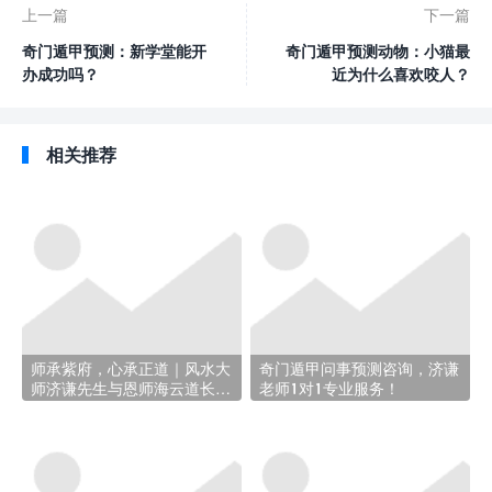
上一篇
下一篇
奇门遁甲预测：新学堂能开
奇门遁甲预测动物：小猫最
办成功吗？
近为什么喜欢咬人？
相关推荐
师承紫府，心承正道｜风水大
奇门遁甲问事预测咨询，济谦
师济谦先生与恩师海云道长的
老师1对1专业服务！
结缘之路!