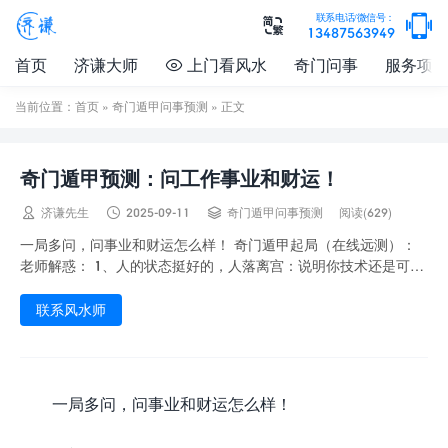

联系电话/微信号：

13487563949
首页
济谦大师
上门看风水
奇门问事
服务项

当前位置：
首页
»
奇门遁甲问事预测
» 正文
奇门遁甲预测：问工作事业和财运！



济谦先生
2025-09-11
奇门遁甲问事预测
阅读(629)
一局多问，问事业和财运怎么样！ 奇门遁甲起局（在线远测）：
老师解惑： 1、人的状态挺好的，人落离宫：说明你技术还是可以
的，尤其是天心星，你是非常能够解读深层次...
联系风水师
一局多问，问事业和财运怎么样！