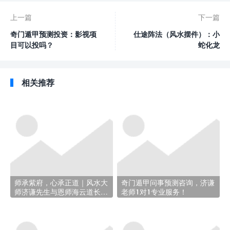
上一篇
下一篇
奇门遁甲预测投资：影视项
仕途阵法（风水摆件）：小
目可以投吗？
蛇化龙
相关推荐
师承紫府，心承正道｜风水大
奇门遁甲问事预测咨询，济谦
师济谦先生与恩师海云道长的
老师1对1专业服务！
结缘之路!