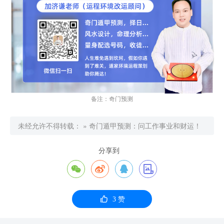
备注：奇门预测
未经允许不得转载：
»
奇门遁甲预测：问工作事业和财运！
分享到





3
赞