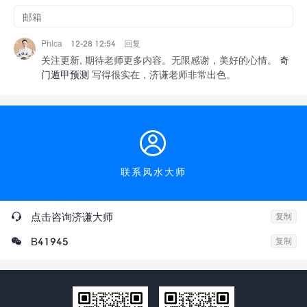
Phica
12-28 12:54
回复
关注更新, 期待老师更多内容。无限感谢，美好的心情。
奇
门遁甲预测
写得很实在，济谦老师非常出色。

联系风水大师

点击咨询济谦大师
复制

B41945
复制