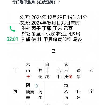
奇门遁甲起局（在线远测）：