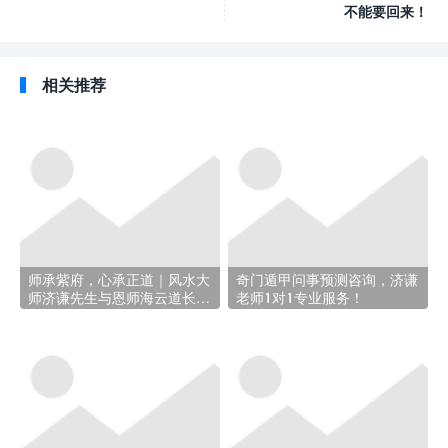
不能要回来！
相关推荐
师承紫府，心承正道｜风水大
奇门遁甲问事预测咨询，济谦
师济谦先生与恩师海云道长的
老师1对1专业服务！
结缘之路!