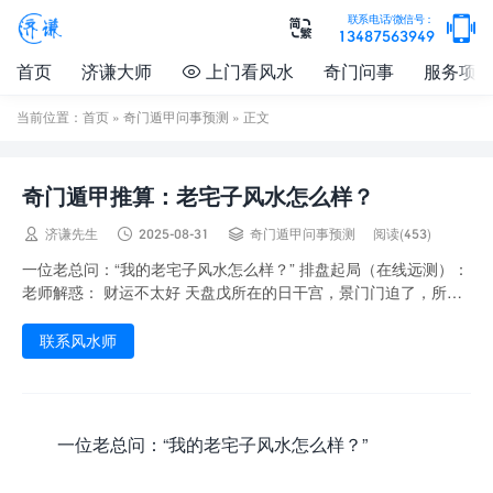

联系电话/微信号：

13487563949
首页
济谦大师
上门看风水
奇门问事
服务项

当前位置：
首页
»
奇门遁甲问事预测
» 正文
奇门遁甲推算：老宅子风水怎么样？



济谦先生
2025-08-31
奇门遁甲问事预测
阅读(453)
一位老总问：“我的老宅子风水怎么样？” 排盘起局（在线远测）：
老师解惑： 财运不太好 天盘戊所在的日干宫，景门门迫了，所以
财运不太好吧！ 通常我们看一个局呢，...
联系风水师
一位老总问：“我的老宅子风水怎么样？”