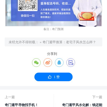
备注：奇门预测
未经允许不得转载：
»
奇门遁甲推算：老宅子风水怎么样？
分享到





1
赞
上一篇
下一篇
奇门遁甲寻物找手机！
奇门遁甲风水化解：钱还能