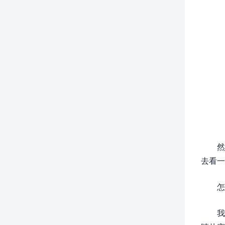
然
去看一
怎
我