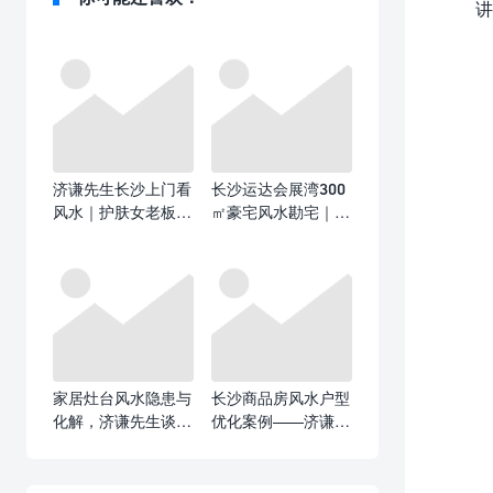
讲
济谦先生长沙上门看
长沙运达会展湾300
风水｜护肤女老板写
㎡豪宅风水勘宅｜精
字楼办公室风水勘
装复式大平层暗藏玄
测，布局旺财避漏财
机，入住前布局好风
水少踩百万大坑！
家居灶台风水隐患与
长沙商品房风水户型
化解，济谦先生谈厨
优化案例——济谦先
房风水背后“三煞”！
生实地看家居风水勘
察手记。