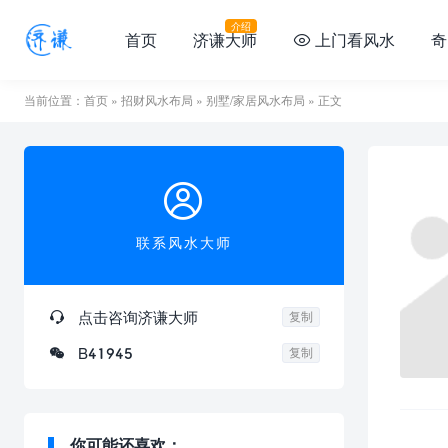
介绍
首页
济谦大师
上门看风水
奇

当前位置：
首页
»
招财风水布局
»
别墅/家居风水布局
» 正文

联系风水大师

点击咨询济谦大师
复制

B41945
复制
你可能还喜欢：