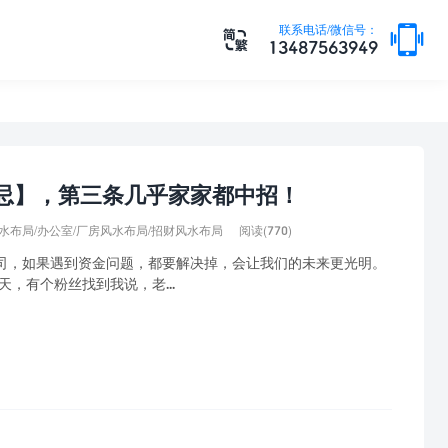

联系电话/微信号：

13487563949
忌】，第三条几乎家家都中招！
风水布局
/
办公室/厂房风水布局
/
招财风水布局
阅读(770)
司，如果遇到资金问题，都要解决掉，会让我们的未来更光明。
，有个粉丝找到我说，老...