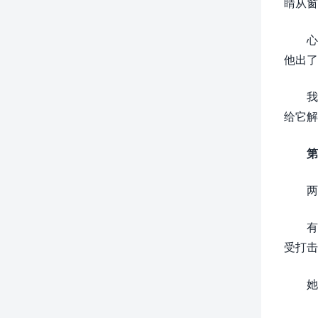
睛从窗
心
他出了
我
给它解
第
两
有
受打击
她