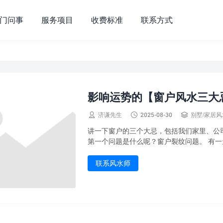
门问事
服务项目
收费标准
联系方式
影响运势的【窗户风水三大



济谦先生
2025-08-30
别墅/家居
讲一下窗户的三个大忌，包括我们家里、公
第一个问题是什么呢？窗户裂纹问题。 有一天
联系风水师