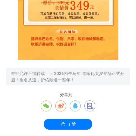
未经允许不得转载：
»
2026丙午马年·道家化太岁专场正式开
启！报名从速，护佑顺遂一整年！
分享到





1
赞