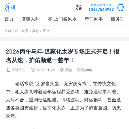

联系电话/微信号：

13487563949
首页
济谦大师
上门看风水
奇门问事
服务项

当前位置：
首页
»
其他
» 正文
2026丙午马年·道家化太岁专场正式开启！报
名从速，护佑顺遂一整年！



济谦先生
2026-01-28
其他
阅读(380)
老话常说 “太岁当头坐、无灾便有祸”，在传统文化
中，犯太岁意味着流年运程易受影响，难免遇琐事纠缠、
人际不合，重则仕途阻滞、情绪波动、财运损耗，甚至遭
遇各类凶灾波折，提前化太岁，正是为了趋吉避凶、防患
未然。