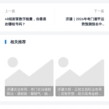
上一篇
下一篇
48组财富数字能量，你最喜
济谦｜2026年奇门遁甲运
欢哪组号码？
势预测报名中...
相关推荐
济谦古法布局：奇门古法催财
济谦大师・正统文昌旺运布局
阵法・通财路・聚财气・稳财
｜启智开慧，助力高考金榜题
库！
名！